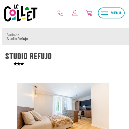
MENU
>
Barioz
Studio Refujo
STUDIO REFUJO